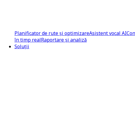
Planificator de rute și optimizare
Asistent vocal AI
Con
în timp real
Raportare și analiză
Soluții