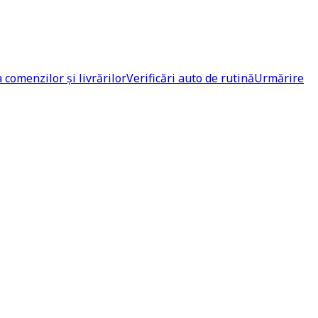
comenzilor și livrărilor
Verificări auto de rutină
Urmărire