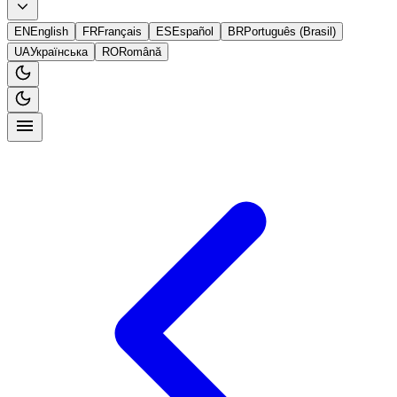
EN
English
FR
Français
ES
Español
BR
Português (Brasil)
UA
Українська
RO
Română