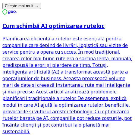
Citește mai mult
→
Cum schimbă AI optimizarea rutelor.
Planificarea eficientă a rutelor este esențială pentru
companiile care depind de livrări, logistică sau vizite de
service pentru a opera cu succes. În mod tradițional,
crearea celor mai bune rute era o sarcină lentă, manuală,
predispusă la erori și pierdere de timp. Totuși,
inteligența artificială (AI) a transformat această parte a
operațiunilor de business. Aceasta procesează volume
mari de date și creează instantaneu rute mai inteligente
și mai precise. Acest articol analizează problemele
planificării tradiționale a rutelor. De asemenea, explică
modul în care AI ajută la optimizarea rutelor, beneficiile,
provocările și viitorul acestei tehnologii. Cu optimizarea
rutelor bazată pe AI, companiile pot reduce costurile, pot
încânta clienții și pot contribui la o planetă mai
sustenabilă.