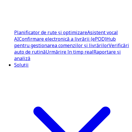
Planificator de rute și optimizare
Asistent vocal
AI
Confirmare electronică a livrării (ePOD)
Hub
pentru gestionarea comenzilor și livrărilor
Verificări
auto de rutină
Urmărire în timp real
Raportare și
analiză
Soluții