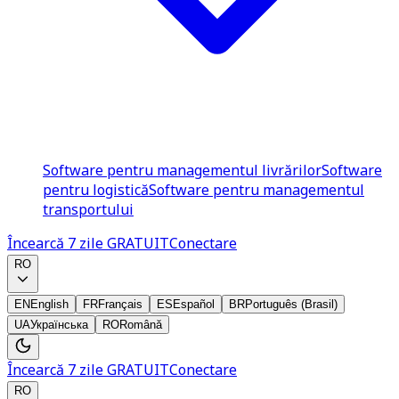
Software pentru managementul livrărilor
Software
pentru logistică
Software pentru managementul
transportului
Încearcă 7 zile GRATUIT
Conectare
RO
EN
English
FR
Français
ES
Español
BR
Português (Brasil)
UA
Українська
RO
Română
Încearcă 7 zile GRATUIT
Conectare
RO