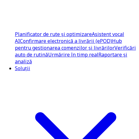
Planificator de rute și optimizare
Asistent vocal
AI
Confirmare electronică a livrării (ePOD)
Hub
pentru gestionarea comenzilor și livrărilor
Verificări
auto de rutină
Urmărire în timp real
Raportare și
analiză
Soluții