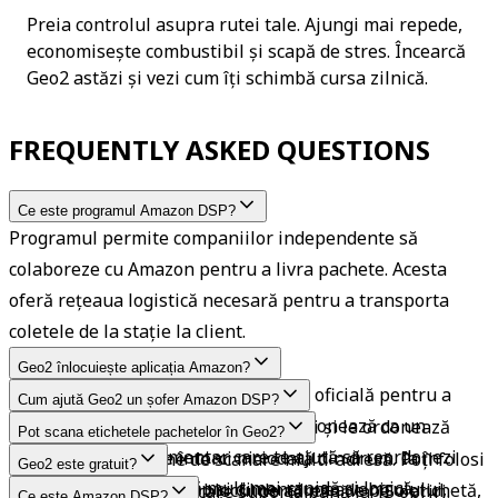
Preia controlul asupra rutei tale. Ajungi mai repede, 
economisește combustibil și scapă de stres. Încearcă 
Geo2 astăzi și vezi cum îți schimbă cursa zilnică.
FREQUENTLY ASKED QUESTIONS
Ce este programul Amazon DSP?
Programul permite companiilor independente să 
colaboreze cu Amazon pentru a livra pachete. Acesta 
oferă rețeaua logistică necesară pentru a transporta 
coletele de la stație la client.
Geo2 înlocuiește aplicația Amazon?
Nu. Folosești în continuare aplicația oficială pentru a 
Cum ajută Geo2 un șofer Amazon DSP?
finaliza procesul de livrare. Geo2 acționează ca un 
Acesta preia un volum mare de opriri și le ordonează 
Pot scana etichetele pachetelor în Geo2?
instrument complementar care te ajută să reordonezi 
astfel încât să nu te întorci niciodată din drum. Ia în 
Da. Aplicația dispune de scanare multi-adresă. Poți folosi 
Geo2 este gratuit?
opririle într-o secvență mult mai rapidă și logică.
calcul ferestrele de timp și dimensiunea vehiculului, 
camera pentru a scana blocul de adrese de pe o etichetă, 
Există un nivel gratuit care suportă până la 15 opriri. 
Ce este Amazon DSP?