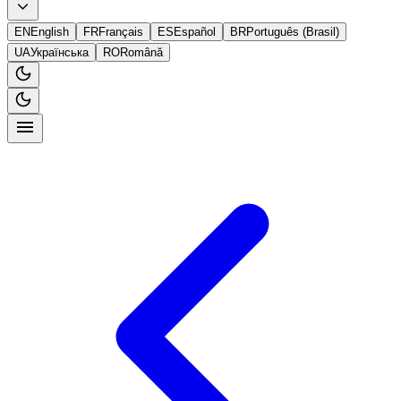
EN
English
FR
Français
ES
Español
BR
Português (Brasil)
UA
Українська
RO
Română