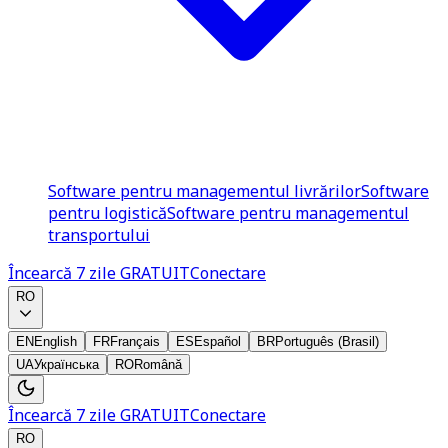
Software pentru managementul livrărilor
Software
pentru logistică
Software pentru managementul
transportului
Încearcă 7 zile GRATUIT
Conectare
RO
EN
English
FR
Français
ES
Español
BR
Português (Brasil)
UA
Українська
RO
Română
Încearcă 7 zile GRATUIT
Conectare
RO