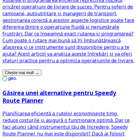
oricărei operațiuni de livrare de succes. Pentru șoferii de
camioane, autoutilitare și managerii de transport,
gestionarea corectă a acestor aspecte logistice poate face
diferența dintre o operațiune fluidă și nenumărate
frustrări. Dar ce înseamnă exact rutarea și programarea?
Cum poate o rutare mai bună să îți îmbunătățească
afacerea și ce instrumente sunt disponibile pentru a te
ajuta? Acest articol va analiza aceste întrebări și va oferi
sfaturi practice pentru a optimiza operațiunile de livrare.
Citește mai mult
→
Găsirea unei alternative pentru Speedy
Route Planner
Planificarea eficientă a rutelor economisește timp,
reduce costurile și asigură o funcționare optimă. Dar ce
faci atunci când instrumentul tău de încredere, Speedy
Route Planner, nu mai este disponibil? Dacă ai folosit