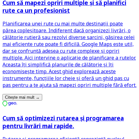
Cum să mapezi opriri multiple și să planifici
rute ca un profesionist
Planificarea unei rute cu mai multe destinații poate
părea copleșitoare. Indiferent dacă organizezi livrări, o
călătorie rutieră sau rezolvi diverse sarcini, găsirea celei
mai eficiente rute poate fi dificilă. Google Maps este util,
dar se confruntă adesea cu rute complexe și opriri
multiple. Aici intervine o aplicație de planificare a rutelor.
Aceasta îți simplifică planurile de călătorie și îți
economisește timp. Acest ghid explorează aceste
instrumente, funcțiile lor cheie și oferă un ghid pas cu
pas pentru a te ajuta să mapezi opriri multiple fără efort.
Citește mai mult
→
Cum să optimizezi rutarea și programarea
pentru livrări mai rapide.
Rutarea și programarea eficientă reprezintă nucleul