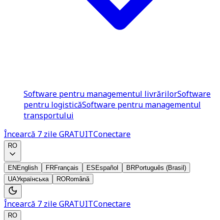
Software pentru managementul livrărilor
Software
pentru logistică
Software pentru managementul
transportului
Încearcă 7 zile GRATUIT
Conectare
RO
EN
English
FR
Français
ES
Español
BR
Português (Brasil)
UA
Українська
RO
Română
Încearcă 7 zile GRATUIT
Conectare
RO