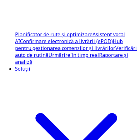
Planificator de rute și optimizare
Asistent vocal
AI
Confirmare electronică a livrării (ePOD)
Hub
pentru gestionarea comenzilor și livrărilor
Verificări
auto de rutină
Urmărire în timp real
Raportare și
analiză
Soluții