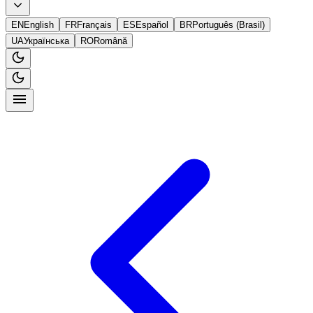
EN
English
FR
Français
ES
Español
BR
Português (Brasil)
UA
Українська
RO
Română