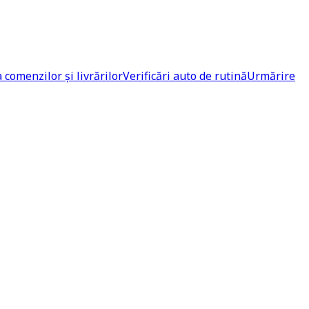
comenzilor și livrărilor
Verificări auto de rutină
Urmărire