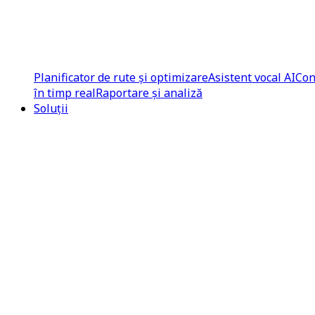
Planificator de rute și optimizare
Asistent vocal AI
Con
în timp real
Raportare și analiză
Soluții