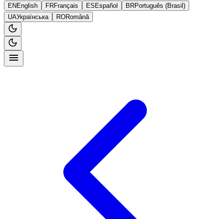
EN
English
FR
Français
ES
Español
BR
Português (Brasil)
UA
Українська
RO
Română