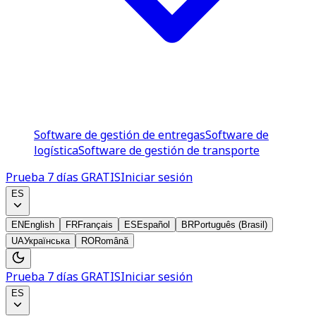
Software de gestión de entregas
Software de
logística
Software de gestión de transporte
Prueba 7 días GRATIS
Iniciar sesión
ES
EN
English
FR
Français
ES
Español
BR
Português (Brasil)
UA
Українська
RO
Română
Prueba 7 días GRATIS
Iniciar sesión
ES