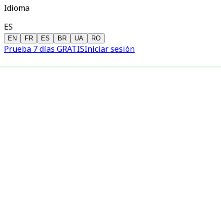
Idioma
ES
EN
FR
ES
BR
UA
RO
Prueba 7 días GRATIS
Iniciar sesión