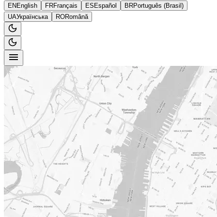
EN
English
FR
Français
ES
Español
BR
Português (Brasil)
UA
Українська
RO
Română