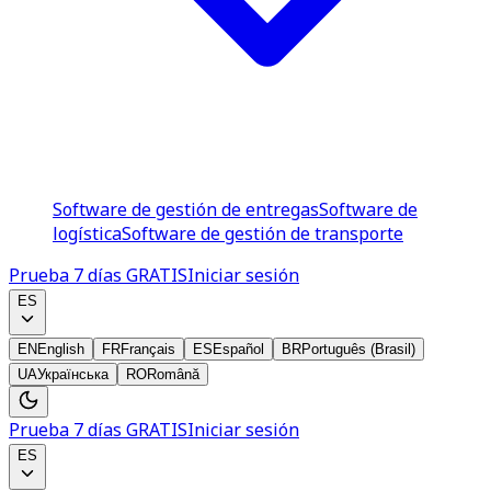
Software de gestión de entregas
Software de
logística
Software de gestión de transporte
Prueba 7 días GRATIS
Iniciar sesión
ES
EN
English
FR
Français
ES
Español
BR
Português (Brasil)
UA
Українська
RO
Română
Prueba 7 días GRATIS
Iniciar sesión
ES