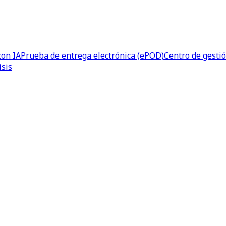
con IA
Prueba de entrega electrónica (ePOD)
Centro de gesti
isis