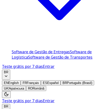
Software de Gestão de Entregas
Software de
Logística
Software de Gestão de Transportes
Teste grátis por 7 dias
Entrar
BR
EN
English
FR
Français
ES
Español
BR
Português (Brasil)
UA
Українська
RO
Română
Teste grátis por 7 dias
Entrar
BR