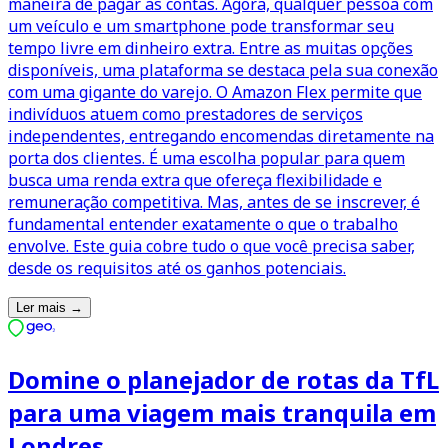
maneira de pagar as contas. Agora, qualquer pessoa com
um veículo e um smartphone pode transformar seu
tempo livre em dinheiro extra. Entre as muitas opções
disponíveis, uma plataforma se destaca pela sua conexão
com uma gigante do varejo. O Amazon Flex permite que
indivíduos atuem como prestadores de serviços
independentes, entregando encomendas diretamente na
porta dos clientes. É uma escolha popular para quem
busca uma renda extra que ofereça flexibilidade e
remuneração competitiva. Mas, antes de se inscrever, é
fundamental entender exatamente o que o trabalho
envolve. Este guia cobre tudo o que você precisa saber,
desde os requisitos até os ganhos potenciais.
Ler mais
→
Domine o planejador de rotas da TfL
para uma viagem mais tranquila em
Londres