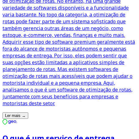
de otimização de rotas. No entanto, há uma grande
variedade de softwares disponíveis e a funcionalidade
varia bastante. No topo da categoria, a otimização de
rotas pode fazer parte de um sistema sofisticado que
também gerencia outras áreas de um negócio, como
estoque, e-commerce, vendas, finanças e muito mais.
Adquirir esse tipo de software premium geralmente está
fora do alcance de motoristas autônomos e pequenas
empresas de entrega. Por isso, eles podem sentir que
suas opções estão limitadas a aplicativos simples de
planejamento de rotas. Mas existem softwares de
otimização de rotas mais acessíveis que podem ajudar o
motorista individual e a pequena empresa. Aqui,
analisamos o que é um software de otimização de rotas,
juntamente com seus benefícios para empresas e
motoristas deste setor.
Ler mais
→
O que é um serviço de entrega