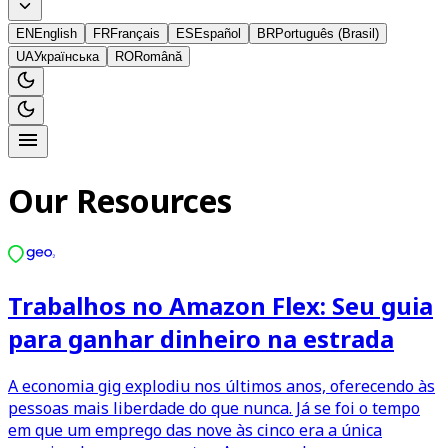
EN
English
FR
Français
ES
Español
BR
Português (Brasil)
UA
Українська
RO
Română
Our Resources
Trabalhos no Amazon Flex: Seu guia
para ganhar dinheiro na estrada
A economia gig explodiu nos últimos anos, oferecendo às
pessoas mais liberdade do que nunca. Já se foi o tempo
em que um emprego das nove às cinco era a única