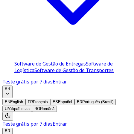
Software de Gestão de Entregas
Software de
Logística
Software de Gestão de Transportes
Teste grátis por 7 dias
Entrar
BR
EN
English
FR
Français
ES
Español
BR
Português (Brasil)
UA
Українська
RO
Română
Teste grátis por 7 dias
Entrar
BR