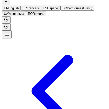
EN
English
FR
Français
ES
Español
BR
Português (Brasil)
UA
Українська
RO
Română