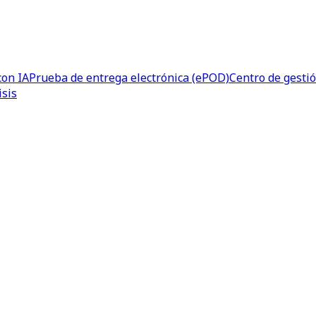
con IA
Prueba de entrega electrónica (ePOD)
Centro de gesti
isis