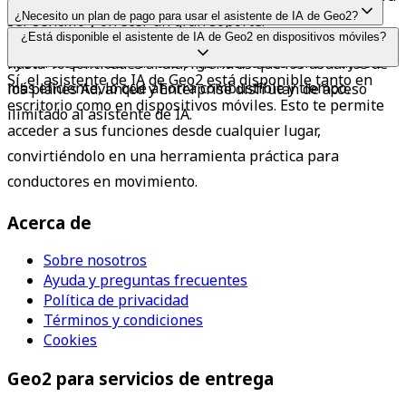
libres.
Sí, Geo2 permite a los usuarios pegar de forma masiva 
¿Necesito un plan de pago para usar el asistente de IA de Geo2?
ser sencillo y ofrecer un gran soporte.
hasta 50 paradas simultáneamente. El asistente de IA 
Los usuarios de los planes Free y Pro pueden realizar 
¿Está disponible el asistente de IA de Geo2 en dispositivos móviles?
ayuda a optimizar la ruta organizándolas en el trayecto 
hasta 10 solicitudes al día, mientras que los usuarios de 
Sí, el asistente de IA de Geo2 está disponible tanto en 
más eficiente, lo que ahorra combustible y tiempo.
los planes Advanced y Enterprise disfrutan de acceso 
escritorio como en dispositivos móviles. Esto te permite 
ilimitado al asistente de IA.
acceder a sus funciones desde cualquier lugar, 
convirtiéndolo en una herramienta práctica para 
conductores en movimiento.
Acerca de
Sobre nosotros
Ayuda y preguntas frecuentes
Política de privacidad
Términos y condiciones
Cookies
Geo2 para servicios de entrega