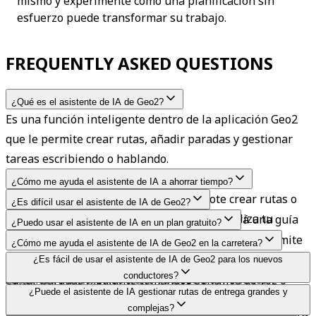
mismo y experimente cómo una planificación sin 
esfuerzo puede transformar su trabajo.
FREQUENTLY ASKED QUESTIONS
¿Qué es el asistente de IA de Geo2?
Es una función inteligente dentro de la aplicación Geo2 
que le permite crear rutas, añadir paradas y gestionar 
tareas escribiendo o hablando.
¿Cómo me ayuda el asistente de IA a ahorrar tiempo?
Elimina los clics manuales, permitiéndote crear rutas o 
¿Es difícil usar el asistente de IA de Geo2?
asignar conductores en segundos, lo que agiliza tu 
Solo escribe o di lo que necesitas y te ofrecerá una guía 
¿Puedo usar el asistente de IA en un plan gratuito?
planificación diaria.
paso a paso sin interrumpir tu flujo de trabajo.
Sí, los usuarios de los planes Free y Pro tienen un límite 
¿Cómo me ayuda el asistente de IA de Geo2 en la carretera?
de 10 solicitudes al día. Los usuarios de los planes 
El asistente de IA permite a los usuarios crear rutas y 
¿Es fácil de usar el asistente de IA de Geo2 para los nuevos
conductores?
Advanced y Enterprise tienen acceso a solicitudes 
editar paradas mediante comandos sencillos de voz o 
Sí. Ofrece ayuda clara y paso a paso para tareas como 
¿Puede el asistente de IA gestionar rutas de entrega grandes y
ilimitadas.
texto, lo que ahorra tiempo y permite operar con manos 
complejas?
escanear etiquetas y añadir entregas. Está diseñado para 