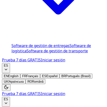
Software de gestión de entregas
Software de
logística
Software de gestión de transporte
Prueba 7 días GRATIS
Iniciar sesión
ES
EN
English
FR
Français
ES
Español
BR
Português (Brasil)
UA
Українська
RO
Română
Prueba 7 días GRATIS
Iniciar sesión
ES