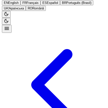
EN
English
FR
Français
ES
Español
BR
Português (Brasil)
UA
Українська
RO
Română