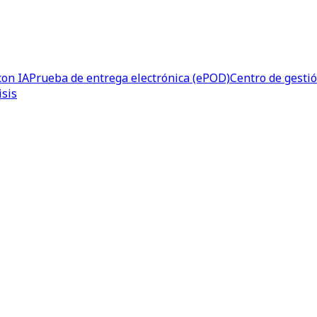
con IA
Prueba de entrega electrónica (ePOD)
Centro de gesti
isis