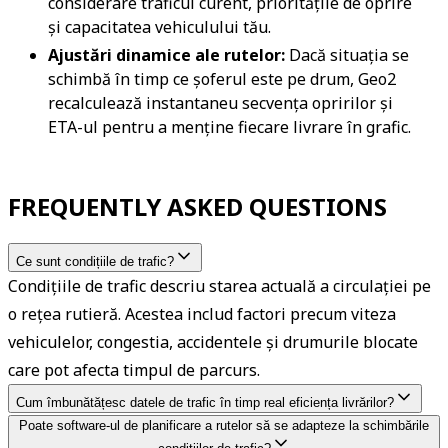
considerare traficul curent, prioritățile de oprire 
și capacitatea vehiculului tău.
Ajustări dinamice ale rutelor:
 Dacă situația se 
schimbă în timp ce șoferul este pe drum, Geo2 
recalculează instantaneu secvența opririlor și 
ETA-ul pentru a menține fiecare livrare în grafic.
FREQUENTLY ASKED QUESTIONS
Ce sunt condițiile de trafic?
Condițiile de trafic descriu starea actuală a circulației pe 
o rețea rutieră. Acestea includ factori precum viteza 
vehiculelor, congestia, accidentele și drumurile blocate 
care pot afecta timpul de parcurs.
Cum îmbunătățesc datele de trafic în timp real eficiența livrărilor?
Datele de trafic în timp real permit șoferilor și 
Poate software-ul de planificare a rutelor să se adapteze la schimbările