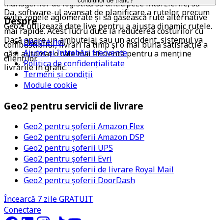
condițiilor de trafic?
managerilor de logistică să anticipeze întârzierile, să 
Da, software-ul avansat de planificare a rutelor, precum 
evite zonele aglomerate și să găsească rute alternative 
Despre
Geo2, utilizează date live pentru a ajusta dinamic rutele. 
mai rapide. Acest lucru duce la reducerea costurilor cu 
Dacă apare un ambuteiaj sau un accident, sistemul va 
Despre noi
combustibilul, livrări la timp și o mai bună satisfacție a 
Ajutor și întrebări frecvente
găsi automat o cale mai eficientă pentru a menține 
clienților.
Politica de confidențialitate
livrările în grafic.
Termeni și condiții
Module cookie
Geo2 pentru servicii de livrare
Geo2 pentru șoferii Amazon Flex
Geo2 pentru șoferii Amazon DSP
Geo2 pentru șoferii UPS
Geo2 pentru șoferii Evri
Geo2 pentru șoferii de livrare Royal Mail
Geo2 pentru șoferii DoorDash
Încearcă 7 zile GRATUIT
Conectare