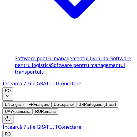
Software pentru managementul livrărilor
Software
pentru logistică
Software pentru managementul
transportului
Încearcă 7 zile GRATUIT
Conectare
RO
EN
English
FR
Français
ES
Español
BR
Português (Brasil)
UA
Українська
RO
Română
Încearcă 7 zile GRATUIT
Conectare
RO