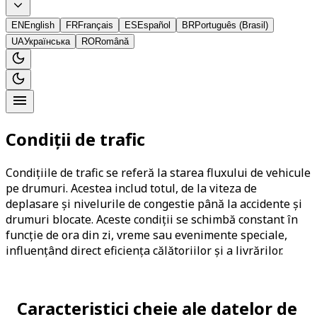
EN
English
FR
Français
ES
Español
BR
Português (Brasil)
UA
Українська
RO
Română
Condiții de trafic
Condițiile de trafic se referă la starea fluxului de vehicule
pe drumuri. Acestea includ totul, de la viteza de
deplasare și nivelurile de congestie până la accidente și
drumuri blocate. Aceste condiții se schimbă constant în
funcție de ora din zi, vreme sau evenimente speciale,
influențând direct eficiența călătoriilor și a livrărilor.
Caracteristici cheie ale datelor de 