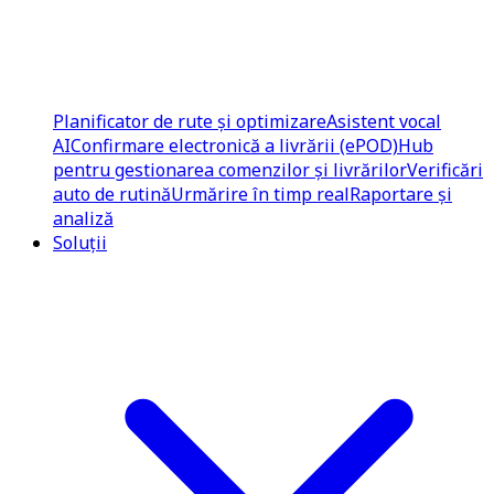
Planificator de rute și optimizare
Asistent vocal
AI
Confirmare electronică a livrării (ePOD)
Hub
pentru gestionarea comenzilor și livrărilor
Verificări
auto de rutină
Urmărire în timp real
Raportare și
analiză
Soluții