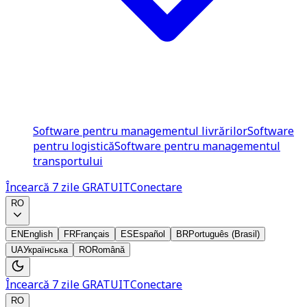
Software pentru managementul livrărilor
Software
pentru logistică
Software pentru managementul
transportului
Încearcă 7 zile GRATUIT
Conectare
RO
EN
English
FR
Français
ES
Español
BR
Português (Brasil)
UA
Українська
RO
Română
Încearcă 7 zile GRATUIT
Conectare
RO