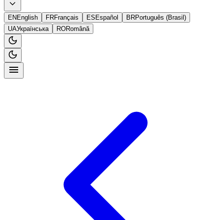
EN
English
FR
Français
ES
Español
BR
Português (Brasil)
UA
Українська
RO
Română