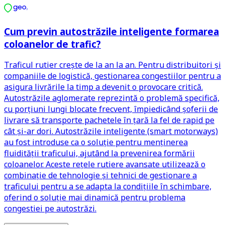
Cum previn autostrăzile inteligente formarea
coloanelor de trafic?
Traficul rutier crește de la an la an. Pentru distribuitori și
companiile de logistică, gestionarea congestiilor pentru a
asigura livrările la timp a devenit o provocare critică.
Autostrăzile aglomerate reprezintă o problemă specifică,
cu porțiuni lungi blocate frecvent, împiedicând șoferii de
livrare să transporte pachetele în țară la fel de rapid pe
cât și-ar dori. Autostrăzile inteligente (smart motorways)
au fost introduse ca o soluție pentru menținerea
fluidității traficului, ajutând la prevenirea formării
coloanelor. Aceste rețele rutiere avansate utilizează o
combinație de tehnologie și tehnici de gestionare a
traficului pentru a se adapta la condițiile în schimbare,
oferind o soluție mai dinamică pentru problema
congestiei pe autostrăzi.