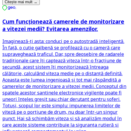
Citește mai mult
→
Cum funcționează camerele de monitorizare
a vitezei medii? Evitarea amenzilor.
Imaginează-ți asta: conduci pe o autostradă inteligentă.
În față, o cutie galbenă se profilează cu o cameră care
supraveghează traficul. Dar, spre deosebire de radarele
tradiționale care îți captează viteza într-o fracțiune de
secundă, acest sistem îți monitorizează întreaga
călătorie, calculând viteza medie pe o distanță definită.
Aceasta este lumea ingenioasă și tot mai răspândită a
camerelor de monitorizare a vitezei medii. Conceptul din
spatele acestor santinele electronice vigilente poate fi
uneori înțeles greșit sau chiar derutant pentru șoferi.
Totuși, scopul lor este simplu: impunerea limitelor de
viteză pe o porțiune de drum, nu doar într-un singur
punct. Hai să schimbăm viteza și să analizăm modul în
care aceste sisteme contribuie la siguranța rutieră și