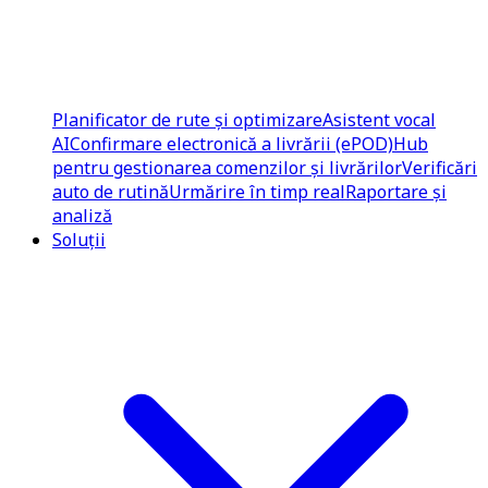
Planificator de rute și optimizare
Asistent vocal
AI
Confirmare electronică a livrării (ePOD)
Hub
pentru gestionarea comenzilor și livrărilor
Verificări
auto de rutină
Urmărire în timp real
Raportare și
analiză
Soluții