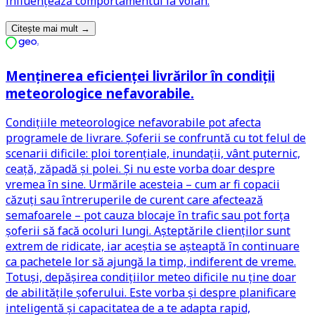
influențează comportamentul la volan.
Citește mai mult
→
Menținerea eficienței livrărilor în condiții
meteorologice nefavorabile.
Condițiile meteorologice nefavorabile pot afecta
programele de livrare. Șoferii se confruntă cu tot felul de
scenarii dificile: ploi torențiale, inundații, vânt puternic,
ceață, zăpadă și polei. Și nu este vorba doar despre
vremea în sine. Urmările acesteia – cum ar fi copacii
căzuți sau întreruperile de curent care afectează
semafoarele – pot cauza blocaje în trafic sau pot forța
șoferii să facă ocoluri lungi. Așteptările clienților sunt
extrem de ridicate, iar aceștia se așteaptă în continuare
ca pachetele lor să ajungă la timp, indiferent de vreme.
Totuși, depășirea condițiilor meteo dificile nu ține doar
de abilitățile șoferului. Este vorba și despre planificare
inteligentă și capacitatea de a te adapta rapid,