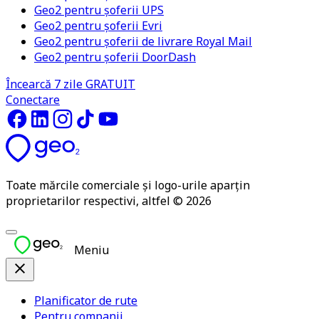
Geo2 pentru șoferii UPS
Geo2 pentru șoferii Evri
Geo2 pentru șoferii de livrare Royal Mail
Geo2 pentru șoferii DoorDash
Încearcă 7 zile GRATUIT
Conectare
Toate mărcile comerciale și logo-urile aparțin
proprietarilor respectivi, altfel © 2026
Meniu
Planificator de rute
Pentru companii