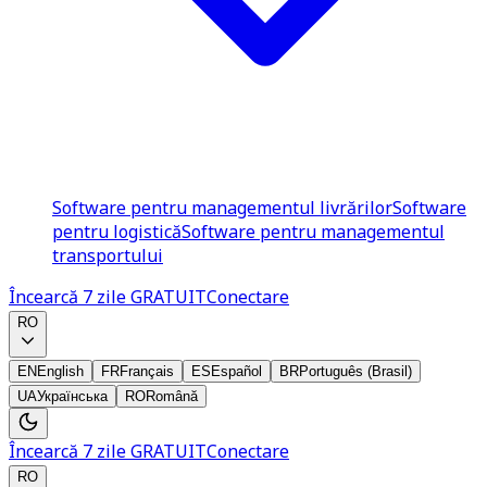
Software pentru managementul livrărilor
Software
pentru logistică
Software pentru managementul
transportului
Încearcă 7 zile GRATUIT
Conectare
RO
EN
English
FR
Français
ES
Español
BR
Português (Brasil)
UA
Українська
RO
Română
Încearcă 7 zile GRATUIT
Conectare
RO