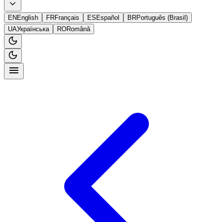
EN
English
FR
Français
ES
Español
BR
Português (Brasil)
UA
Українська
RO
Română