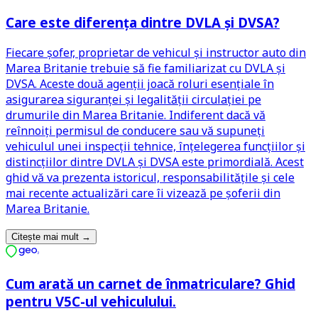
Care este diferența dintre DVLA și DVSA?
Fiecare șofer, proprietar de vehicul și instructor auto din
Marea Britanie trebuie să fie familiarizat cu DVLA și
DVSA. Aceste două agenții joacă roluri esențiale în
asigurarea siguranței și legalității circulației pe
drumurile din Marea Britanie. Indiferent dacă vă
reînnoiți permisul de conducere sau vă supuneți
vehiculul unei inspecții tehnice, înțelegerea funcțiilor și
distincțiilor dintre DVLA și DVSA este primordială. Acest
ghid vă va prezenta istoricul, responsabilitățile și cele
mai recente actualizări care îi vizează pe șoferii din
Marea Britanie.
Citește mai mult
→
Cum arată un carnet de înmatriculare? Ghid
pentru V5C-ul vehiculului.