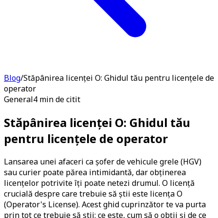
Blog
/
Stăpânirea licenței O: Ghidul tău pentru licențele de
operator
General
4 min de citit
Stăpânirea licenței O: Ghidul tău
pentru licențele de operator
Lansarea unei afaceri ca șofer de vehicule grele (HGV)
sau curier poate părea intimidantă, dar obținerea
licențelor potrivite îți poate netezi drumul. O licență
crucială despre care trebuie să știi este licența O
(Operator's License). Acest ghid cuprinzător te va purta
prin tot ce trebuie să știi: ce este, cum să o obții și de ce