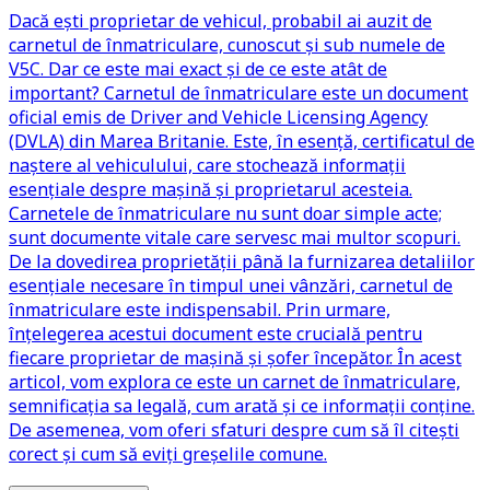
Dacă ești proprietar de vehicul, probabil ai auzit de
carnetul de înmatriculare, cunoscut și sub numele de
V5C. Dar ce este mai exact și de ce este atât de
important? Carnetul de înmatriculare este un document
oficial emis de Driver and Vehicle Licensing Agency
(DVLA) din Marea Britanie. Este, în esență, certificatul de
naștere al vehiculului, care stochează informații
esențiale despre mașină și proprietarul acesteia.
Carnetele de înmatriculare nu sunt doar simple acte;
sunt documente vitale care servesc mai multor scopuri.
De la dovedirea proprietății până la furnizarea detaliilor
esențiale necesare în timpul unei vânzări, carnetul de
înmatriculare este indispensabil. Prin urmare,
înțelegerea acestui document este crucială pentru
fiecare proprietar de mașină și șofer începător. În acest
articol, vom explora ce este un carnet de înmatriculare,
semnificația sa legală, cum arată și ce informații conține.
De asemenea, vom oferi sfaturi despre cum să îl citești
corect și cum să eviți greșelile comune.