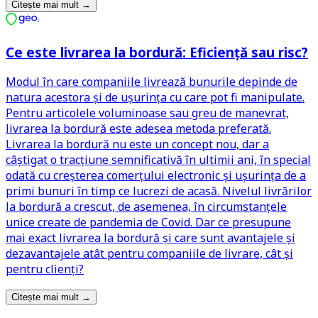
Citește mai mult
→
Ce este livrarea la bordură: Eficiență sau risc?
Modul în care companiile livrează bunurile depinde de
natura acestora și de ușurința cu care pot fi manipulate.
Pentru articolele voluminoase sau greu de manevrat,
livrarea la bordură este adesea metoda preferată.
Livrarea la bordură nu este un concept nou, dar a
câștigat o tracțiune semnificativă în ultimii ani, în special
odată cu creșterea comerțului electronic și ușurința de a
primi bunuri în timp ce lucrezi de acasă. Nivelul livrărilor
la bordură a crescut, de asemenea, în circumstanțele
unice create de pandemia de Covid. Dar ce presupune
mai exact livrarea la bordură și care sunt avantajele și
dezavantajele atât pentru companiile de livrare, cât și
pentru clienți?
Citește mai mult
→