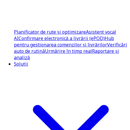
Planificator de rute și optimizare
Asistent vocal
AI
Confirmare electronică a livrării (ePOD)
Hub
pentru gestionarea comenzilor și livrărilor
Verificări
auto de rutină
Urmărire în timp real
Raportare și
analiză
Soluții