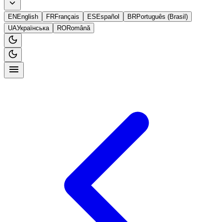
EN
English
FR
Français
ES
Español
BR
Português (Brasil)
UA
Українська
RO
Română