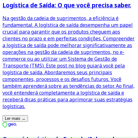
Logística de Saída: O que você precisa saber.
Na gestão da cadeia de suprimentos, a eficiência é
fundamental. A logística de saída desempenha um papel
crucial para garantir que os produtos cheguem aos
clientes no prazo e em perfeitas condições. Compreender
a logística de saída pode melhorar significativamente as
operações na gestão da cadeia de suprimentos, no e-
commerce ou ao utilizar um Sistema de Gestão de
Transporte (TMS). Este post no blog guiará você pela
logística de saída. Abordaremos seus principais
componentes, processos e os desafios futuros. Você
também aprenderá sobre as tendências do setor. Ao final,
você entenderá completamente a logística de saída e
receberá dicas práticas para aprimorar suas estratégias
logísticas.
Ler mais
→