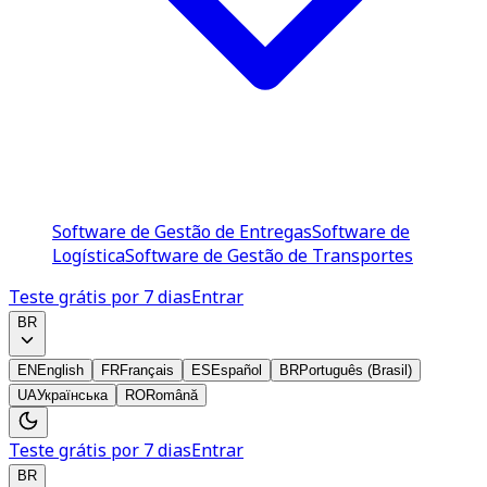
Software de Gestão de Entregas
Software de
Logística
Software de Gestão de Transportes
Teste grátis por 7 dias
Entrar
BR
EN
English
FR
Français
ES
Español
BR
Português (Brasil)
UA
Українська
RO
Română
Teste grátis por 7 dias
Entrar
BR