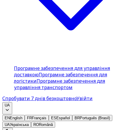
Програмне забезпечення для управління
доставкою
Програмне забезпечення для
логістики
Програмне забезпечення для
управління транспортом
Спробувати 7 днів безкоштовно
Увійти
UA
EN
English
FR
Français
ES
Español
BR
Português (Brasil)
UA
Українська
RO
Română