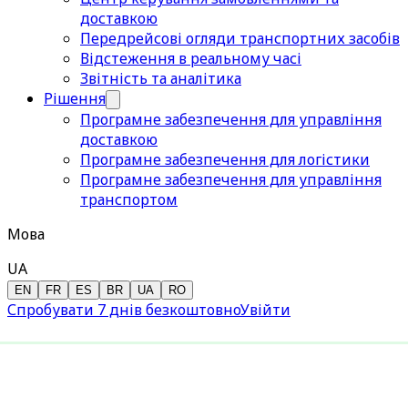
доставкою
Передрейсові огляди транспортних засобів
Відстеження в реальному часі
Звітність та аналітика
Рішення
Програмне забезпечення для управління
доставкою
Програмне забезпечення для логістики
Програмне забезпечення для управління
транспортом
Мова
UA
EN
FR
ES
BR
UA
RO
Спробувати 7 днів безкоштовно
Увійти