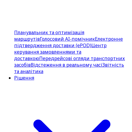
Планувальник та оптимізація
маршрутів
Голосовий AI-помічник
Електронне
підтвердження доставки (ePOD)
Центр
керування замовленнями та
доставкою
Передрейсові огляди транспортних
засобів
Відстеження в реальному часі
Звітність
та аналітика
Рішення