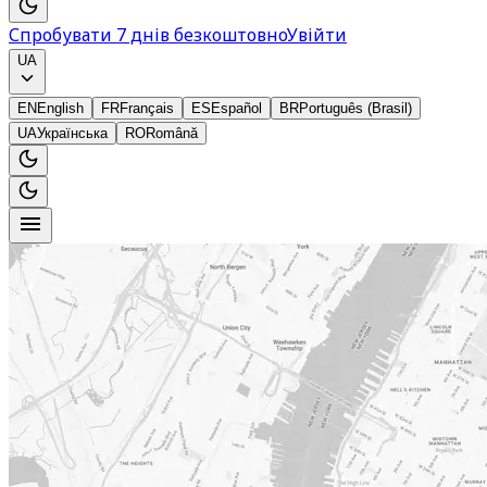
Спробувати 7 днів безкоштовно
Увійти
UA
EN
English
FR
Français
ES
Español
BR
Português (Brasil)
UA
Українська
RO
Română