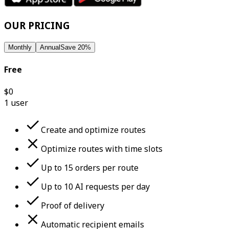
OUR PRICING
Monthly
Annual
Save 20%
Free
$
0
1 user
Create and optimize routes
Optimize routes with time slots
Up to 15 orders per route
Up to 10 AI requests per day
Proof of delivery
Automatic recipient emails