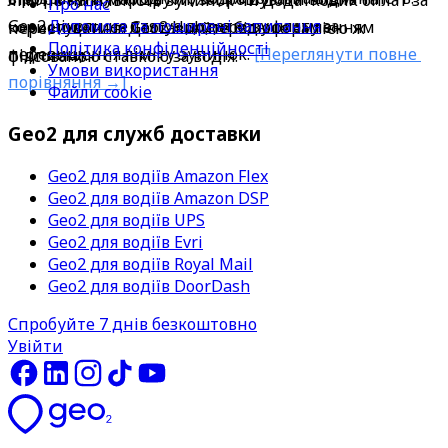
лімітів на кількість зупинок чи додаткових оплат за 
Про нас
Допомога та поширені запитання
Geo2 ніколи не стягує додаткову плату за 
користуватися Geo2 Hub перед оформленням 
перевищення. Доставляйте більше за тією ж 
Політика конфіденційності
перевищення ліміту зупинок. 
[Переглянути повне 
підписки.
фіксованою ставкою за водія.
Умови використання
порівняння →]
Файли cookie
Geo2 для служб доставки
Geo2 для водіїв Amazon Flex
Geo2 для водіїв Amazon DSP
Geo2 для водіїв UPS
Geo2 для водіїв Evri
Geo2 для водіїв Royal Mail
Geo2 для водіїв DoorDash
Спробуйте 7 днів безкоштовно
Увійти