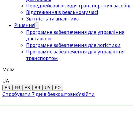
Передрейсові огляди транспортних засобів
Відстеження в реальному часі
Звітність та аналітика
Рішення
Програмне забезпечення для управління
доставкою
Програмне забезпечення для логістики
Програмне забезпечення для управління
транспортом
Мова
UA
EN
FR
ES
BR
UA
RO
Спробувати 7 днів безкоштовно
Увійти