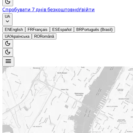
Спробувати 7 днів безкоштовно
Увійти
UA
EN
English
FR
Français
ES
Español
BR
Português (Brasil)
UA
Українська
RO
Română