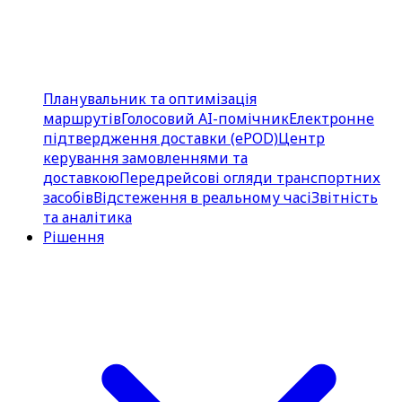
Планувальник та оптимізація
маршрутів
Голосовий AI-помічник
Електронне
підтвердження доставки (ePOD)
Центр
керування замовленнями та
доставкою
Передрейсові огляди транспортних
засобів
Відстеження в реальному часі
Звітність
та аналітика
Рішення