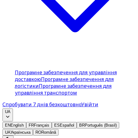
Програмне забезпечення для управління
доставкою
Програмне забезпечення для
логістики
Програмне забезпечення для
управління транспортом
Спробувати 7 днів безкоштовно
Увійти
UA
EN
English
FR
Français
ES
Español
BR
Português (Brasil)
UA
Українська
RO
Română