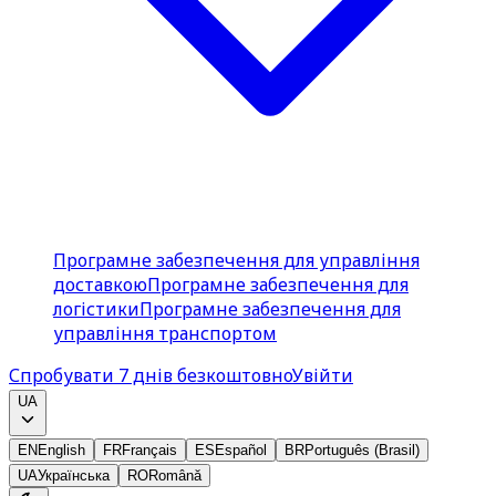
Програмне забезпечення для управління
доставкою
Програмне забезпечення для
логістики
Програмне забезпечення для
управління транспортом
Спробувати 7 днів безкоштовно
Увійти
UA
EN
English
FR
Français
ES
Español
BR
Português (Brasil)
UA
Українська
RO
Română