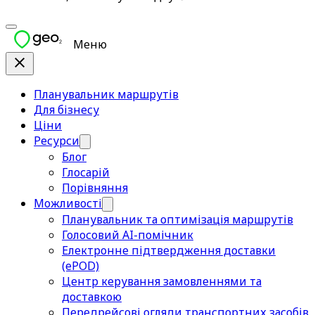
Меню
Планувальник маршрутів
Для бізнесу
Ціни
Ресурси
Блог
Глосарій
Порівняння
Можливості
Планувальник та оптимізація маршрутів
Голосовий AI-помічник
Електронне підтвердження доставки
(ePOD)
Центр керування замовленнями та
доставкою
Передрейсові огляди транспортних засобів