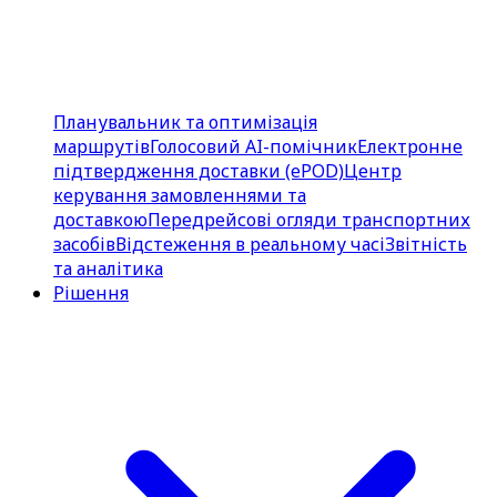
Планувальник та оптимізація
маршрутів
Голосовий AI-помічник
Електронне
підтвердження доставки (ePOD)
Центр
керування замовленнями та
доставкою
Передрейсові огляди транспортних
засобів
Відстеження в реальному часі
Звітність
та аналітика
Рішення