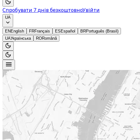
Спробувати 7 днів безкоштовно
Увійти
UA
EN
English
FR
Français
ES
Español
BR
Português (Brasil)
UA
Українська
RO
Română