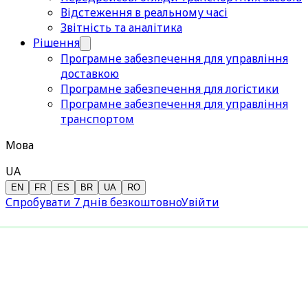
Відстеження в реальному часі
Звітність та аналітика
Рішення
Програмне забезпечення для управління
доставкою
Програмне забезпечення для логістики
Програмне забезпечення для управління
транспортом
Мова
UA
EN
FR
ES
BR
UA
RO
Спробувати 7 днів безкоштовно
Увійти