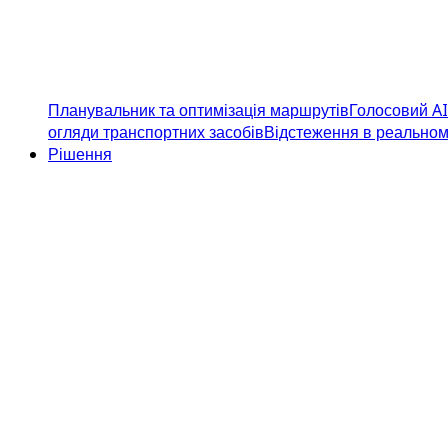
Планувальник та оптимізація маршрутів
Голосовий AI
огляди транспортних засобів
Відстеження в реальном
Рішення