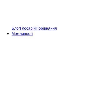
Блог
Глосарій
Порівняння
Можливості