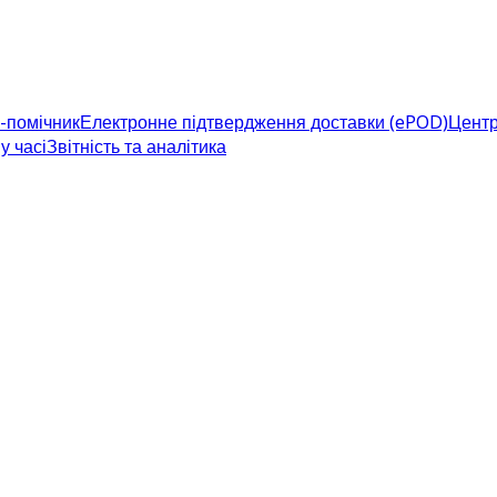
-помічник
Електронне підтвердження доставки (ePOD)
Центр
у часі
Звітність та аналітика