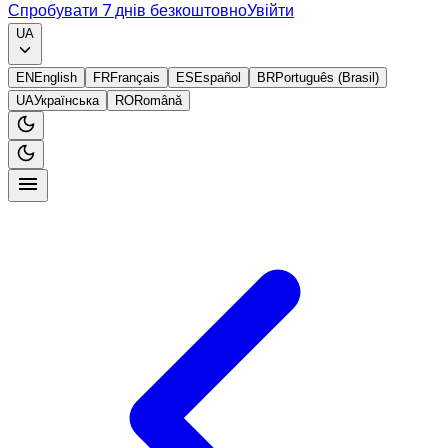
Спробувати 7 днів безкоштовно
Увійти
UA
EN
English
FR
Français
ES
Español
BR
Português (Brasil)
UA
Українська
RO
Română