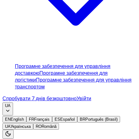
Програмне забезпечення для управління
доставкою
Програмне забезпечення для
логістики
Програмне забезпечення для управління
транспортом
Спробувати 7 днів безкоштовно
Увійти
UA
EN
English
FR
Français
ES
Español
BR
Português (Brasil)
UA
Українська
RO
Română