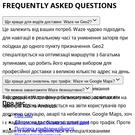
FREQUENTLY ASKED QUESTIONS
Що краще для водіїв доставки: Waze чи Geo2?
Це залежить від ваших потреб. Waze чудово підходить 
для навігації в реальному часі та уникнення заторів при 
поїздках до одного пункту призначення. Geo2 
спеціалізується на оптимізації маршрутів з багатьма 
зупинками, що робить його кращим вибором для 
професійної доставки з великою кількістю адрес на день.
Що краще для оновлень про трафік: Waze чи Google Maps?
Waze часто вважається кращим для отримання 
Чи можна завантажити Waze безкоштовно?
інформації про трафік у реальному часі, оскільки він 
Так, додаток Waze можна безкоштовно завантажити на 
Про нас
значною мірою покладається на звіти користувачів про 
пристрої iOS та Android.
дорожню ситуацію, аварії та небезпеки. Google Maps, хоч 
Про нас
Допомога та поширені запитання
і є надійним, надає більш загальні дані про трафік. Проте 
Політика конфіденційності
жоден із них не зрівняється зі спеціалізованими 