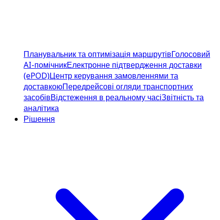
Планувальник та оптимізація маршрутів
Голосовий
AI-помічник
Електронне підтвердження доставки
(ePOD)
Центр керування замовленнями та
доставкою
Передрейсові огляди транспортних
засобів
Відстеження в реальному часі
Звітність та
аналітика
Рішення