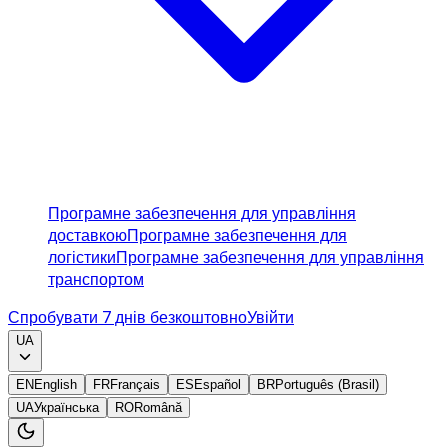
Програмне забезпечення для управління
доставкою
Програмне забезпечення для
логістики
Програмне забезпечення для управління
транспортом
Спробувати 7 днів безкоштовно
Увійти
UA
EN
English
FR
Français
ES
Español
BR
Português (Brasil)
UA
Українська
RO
Română