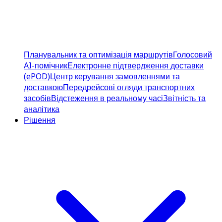
Планувальник та оптимізація маршрутів
Голосовий
AI-помічник
Електронне підтвердження доставки
(ePOD)
Центр керування замовленнями та
доставкою
Передрейсові огляди транспортних
засобів
Відстеження в реальному часі
Звітність та
аналітика
Рішення