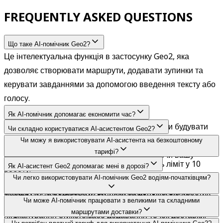
FREQUENTLY ASKED QUESTIONS
Що таке AI-помічник Geo2?
Це інтелектуальна функція в застосунку Geo2, яка 
дозволяє створювати маршрути, додавати зупинки та 
керувати завданнями за допомогою введення тексту або 
голосу.
Як AI-помічник допомагає економити час?
Це усуває потребу в ручних діях, дозволяючи будувати 
Чи складно користуватися AI-асистентом Geo2?
маршрути або призначати водіїв за лічені секунди, що 
Просто напишіть або скажіть, що вам потрібно, і він 
Чи можу я використовувати AI-асистента на безкоштовному
тарифі?
значно пришвидшує щоденне планування.
надасть покрокові інструкції, не перериваючи вашу 
Так, користувачі тарифів Free та Pro мають ліміт у 10 
Як AI-асистент Geo2 допомагає мені в дорозі?
роботу.
запитів на день. Користувачі тарифів Advanced та 
AI-помічник дозволяє користувачам створювати 
Чи легко використовувати AI-помічник Geo2 водіям-початківцям?
Enterprise мають доступ до необмеженої кількості 
маршрути та редагувати зупинки за допомогою простих 
Так. Він надає чіткі покрокові підказки для таких завдань, 
Чи може AI-помічник працювати з великими та складними
запитів.
голосових або текстових команд, що економить час і 
маршрутами доставки?
як сканування етикеток або додавання точок доставки. 
забезпечує керування без використання рук.