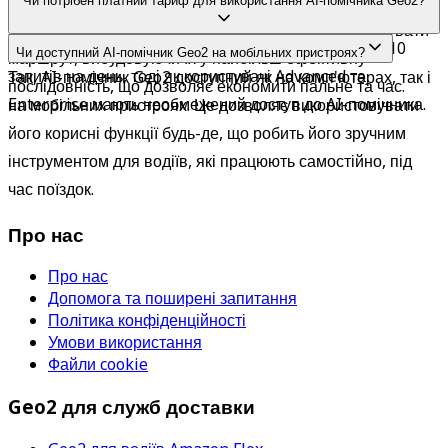
Так, Geo2 дозволяє користувачам масово додавати до 50 
Чи потрібен платний тариф для використання AI-помічника Geo2?
Його розроблено максимально простим та зручним для 
зупинок одночасно. AI-помічник допомагає оптимізувати 
користувача.
Користувачі тарифів Free та Pro можуть робити до 10 
Чи доступний AI-помічник Geo2 на мобільних пристроях?
маршрут, вибудовуючи їх у найбільш ефективну 
запитів на день, тоді як користувачі Advanced та 
Так, AI-помічник Geo2 доступний як на комп'ютерах, так і 
послідовність, що дозволяє економити пальне та час.
Enterprise мають необмежений доступ до AI-помічника.
на мобільних пристроях. Це дозволяє використовувати 
його корисні функції будь-де, що робить його зручним 
інструментом для водіїв, які працюють самостійно, під 
час поїздок.
Про нас
Про нас
Допомога та поширені запитання
Політика конфіденційності
Умови використання
Файли cookie
Geo2 для служб доставки