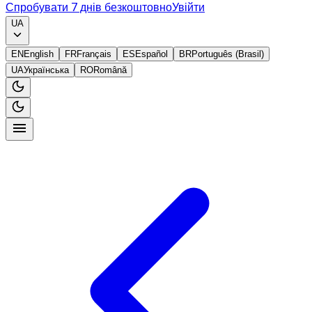
Спробувати 7 днів безкоштовно
Увійти
UA
EN
English
FR
Français
ES
Español
BR
Português (Brasil)
UA
Українська
RO
Română