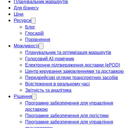
Планувальник маршрутів
Для бізнесу
Ціни
Ресурси
Блог
Глосарій
Порівняння
Можливості
Планувальник та оптимізація маршрутів
Голосовий AI-помічник
Електронне підтвердження доставки (ePOD)
Центр керування замовленнями та доставкою
Передрейсові огляди транспортних засобів
Відстеження в реальному часі
Звітність та аналітика
Рішення
Програмне забезпечення для управління
доставкою
Програмне забезпечення для логістики
Програмне забезпечення для управління
транспортом