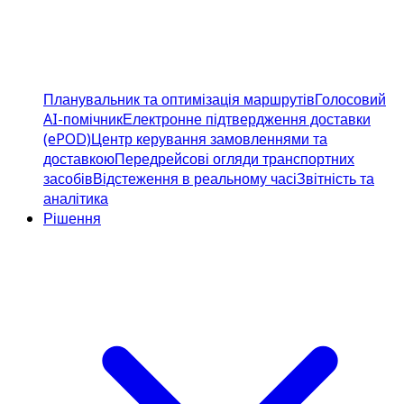
Планувальник та оптимізація маршрутів
Голосовий
AI-помічник
Електронне підтвердження доставки
(ePOD)
Центр керування замовленнями та
доставкою
Передрейсові огляди транспортних
засобів
Відстеження в реальному часі
Звітність та
аналітика
Рішення