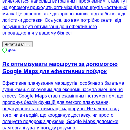
виявляється найбільш витратним і проблемним. Саме тут
на допомогу приходить оптимізація маршрутів «останньої
милі». Це рішення, яке докорінно змінює підхід бізнесу до
логістики доставки. Ось усе, що вам потрібно знати: від
розуміння суті оптимізації до її ефективного
впровадження у вашому бізнесі.
Читати далі
→
Як оптимізувати маршрути за допомогою
Google Maps для ефективних поїздок
Ефективне планування маршрутів, особливо з багатьма
зупинками, є ключовим для економії часу та зменшення
стресу. Google Maps став незамінним інструментом, що
пропонує безліч функцій для легкого планування,
редагування та оптимізації маршрутів. Незалежно від
того, чи ви водій, що координує доставку, чи просто
плануєте подорож з друзями, Google Maps допоможе
вам організувати поїздку розумно.