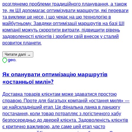
розглянемо проблеми традиційного планування, а також
те, як ШІ допомагає оптимізувати маршрути, які переваги
та виклики це несе, і що чекає на цю технологію в
майбутньому. Завдяки оптимізації маршрутів на базі ШІ
компанії можуть скоротити витрати, підвищити рівень
задоволеності клієнтів і зробити свій внесок у сталий
розвиток планети.
Читати далі
→
Як опанувати оптимізацію маршрутів
«останньої милі»?
Доставка товарів клієнтам може здаватися простою
справою. Проте для багатьох компаній «остання миля» —
це найскладніший етап. Це фінальна ланка в ланцюгу
постачання, коли товар потрапляє з логістичного хабу
безпосередньо до дверей клієнта. Задоволеність клієнтів
є критично важливою, але саме цей етап часто