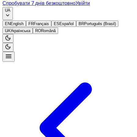
Спробувати 7 днів безкоштовно
Увійти
UA
EN
English
FR
Français
ES
Español
BR
Português (Brasil)
UA
Українська
RO
Română