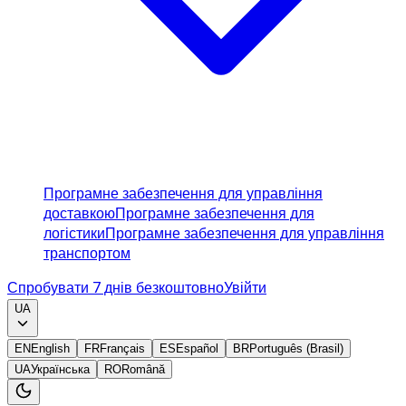
Програмне забезпечення для управління
доставкою
Програмне забезпечення для
логістики
Програмне забезпечення для управління
транспортом
Спробувати 7 днів безкоштовно
Увійти
UA
EN
English
FR
Français
ES
Español
BR
Português (Brasil)
UA
Українська
RO
Română