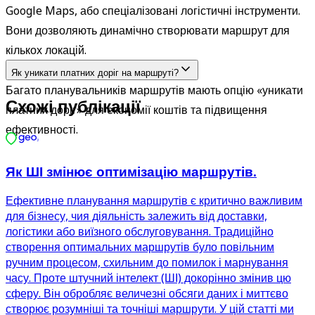
Google Maps, або спеціалізовані логістичні інструменти. 
Вони дозволяють динамічно створювати маршрут для 
кількох локацій.
Як уникати платних доріг на маршруті?
Багато планувальників маршрутів мають опцію «уникати 
Схожі публікації
платних доріг» для економії коштів та підвищення 
ефективності.
Як ШІ змінює оптимізацію маршрутів.
Ефективне планування маршрутів є критично важливим
для бізнесу, чия діяльність залежить від доставки,
логістики або виїзного обслуговування. Традиційно
створення оптимальних маршрутів було повільним
ручним процесом, схильним до помилок і марнування
часу. Проте штучний інтелект (ШІ) докорінно змінив цю
сферу. Він обробляє величезні обсяги даних і миттєво
створює розумніші та точніші маршрути. У цій статті ми