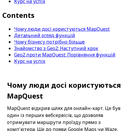
Курс на успіх
Contents
Чому люди досі користуються MapQuest
Детальний огляд функцій
Чому бізнесу потрібно більше
Знайомство з Geo2: Наступний крок
Geo2 проти MapQuest: Порівняння функцій
Курс на успіх
Чому люди досі користуються 
MapQuest
MapQuest відкрив шлях для онлайн-карт. Це був 
один із перших вебсервісів, що дозволяв 
отримувати маршрути проїзду прямо з 
комп'ютера. Ще до появи Google Maps чи Waze, 