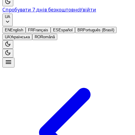
Спробувати 7 днів безкоштовно
Увійти
UA
EN
English
FR
Français
ES
Español
BR
Português (Brasil)
UA
Українська
RO
Română