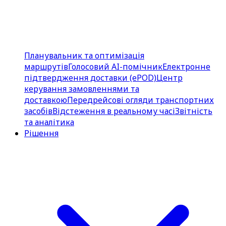
Планувальник та оптимізація
маршрутів
Голосовий AI-помічник
Електронне
підтвердження доставки (ePOD)
Центр
керування замовленнями та
доставкою
Передрейсові огляди транспортних
засобів
Відстеження в реальному часі
Звітність
та аналітика
Рішення