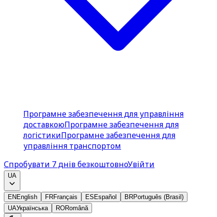
Програмне забезпечення для управління
доставкою
Програмне забезпечення для
логістики
Програмне забезпечення для
управління транспортом
Спробувати 7 днів безкоштовно
Увійти
UA
EN
English
FR
Français
ES
Español
BR
Português (Brasil)
UA
Українська
RO
Română