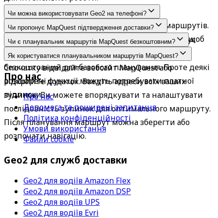
Чи можна використовувати Geo2 на телефоні?
Так, Geo2 — це мобільний планувальник маршрутів. 
Чи пропонує MapQuest підтвердження доставки?
Він безперебійно працює на вашому пристрої, щоб 
Ні, це базовий планувальник, який не підтримує 
Чи є планувальник маршрутів MapQuest безкоштовним?
ви завжди були в русі.
відстеження доставки чи збір підписів.
Так, планувальник маршрутів MapQuest 
Як користуватися планувальником маршрутів MapQuest?
безкоштовний для базового планування. Проте деякі 
Спочатку відвідайте вебсайт MapQuest або 
Про нас
розширені функції можуть потребувати платної 
відкрийте додаток. Введіть адреси всіх ваших 
підписки.
зупинок. Ви можете впорядкувати та налаштувати 
Про нас
Допомога та поширені запитання
послідовність зупинок для оптимального маршруту. 
Політика конфіденційності
Після планування маршрут можна зберегти або 
Умови використання
розпочати навігацію.
Файли cookie
Geo2 для служб доставки
Geo2 для водіїв Amazon Flex
Geo2 для водіїв Amazon DSP
Geo2 для водіїв UPS
Geo2 для водіїв Evri