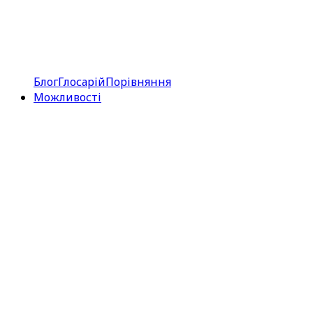
Блог
Глосарій
Порівняння
Можливості