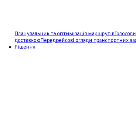
Планувальник та оптимізація маршрутів
Голосов
доставкою
Передрейсові огляди транспортних за
Рішення