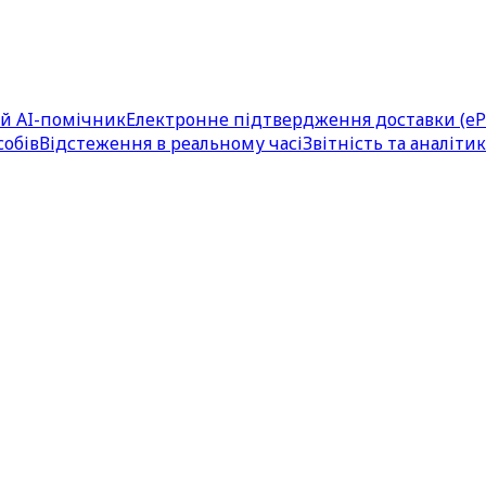
ий AI-помічник
Електронне підтвердження доставки (e
собів
Відстеження в реальному часі
Звітність та аналітик