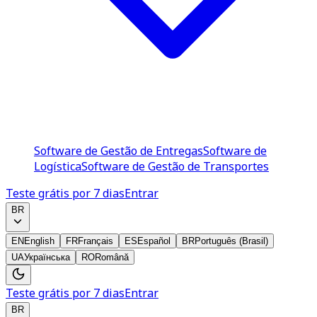
Software de Gestão de Entregas
Software de
Logística
Software de Gestão de Transportes
Teste grátis por 7 dias
Entrar
BR
EN
English
FR
Français
ES
Español
BR
Português (Brasil)
UA
Українська
RO
Română
Teste grátis por 7 dias
Entrar
BR