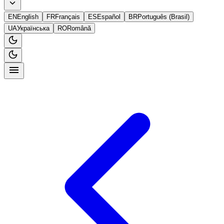
EN
English
FR
Français
ES
Español
BR
Português (Brasil)
UA
Українська
RO
Română