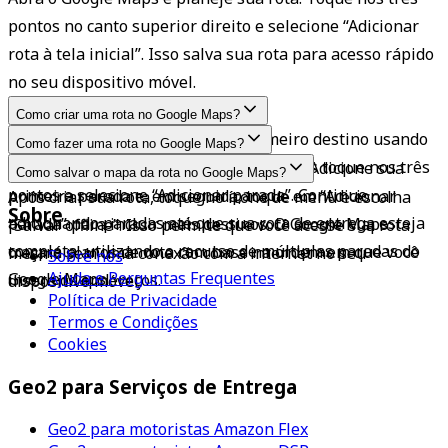
pontos no canto superior direito e selecione “Adicionar 
rota à tela inicial”. Isso salva sua rota para acesso rápido 
no seu dispositivo móvel.
Como criar uma rota no Google Maps?
No Google Maps, pesquise seu primeiro destino usando 
Como fazer uma rota no Google Maps?
a barra de busca. Toque em Rotas, depois toque nos três 
Comece inserindo seu ponto de partida. Adicione sua 
Como salvar o mapa da rota no Google Maps?
pontos e selecione “Adicionar parada”. Continue 
primeira parada e, em seguida, toque em “Adicionar 
Após criar sua rota, toque no ícone de menu e escolha 
Sobre
adicionando paradas até que sua rota de entrega esteja 
parada” para incluir mais destinos. O Google Maps 
“Salvar offline”. Isso permite que você acesse sua rota 
completa, utilizando o recurso de múltiplas paradas do 
traçará planos de rota com base na ordem em que você 
mesmo sem uma conexão com a internet no seu 
Sobre nós
Ajuda e Perguntas Frequentes
Google Maps.
insere os endereços.
dispositivo móvel.
Política de Privacidade
Termos e Condições
Cookies
Geo2 para Serviços de Entrega
Geo2 para motoristas Amazon Flex