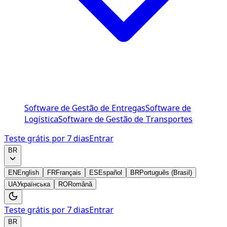
Software de Gestão de Entregas
Software de
Logística
Software de Gestão de Transportes
Teste grátis por 7 dias
Entrar
BR
EN
English
FR
Français
ES
Español
BR
Português (Brasil)
UA
Українська
RO
Română
Teste grátis por 7 dias
Entrar
BR