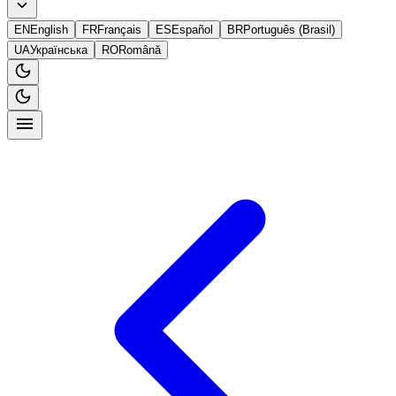
EN
English
FR
Français
ES
Español
BR
Português (Brasil)
UA
Українська
RO
Română