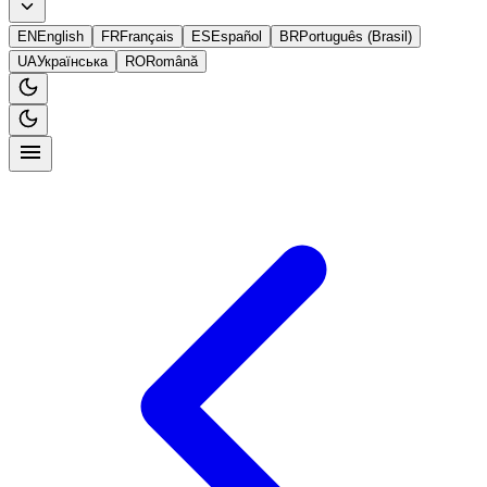
EN
English
FR
Français
ES
Español
BR
Português (Brasil)
UA
Українська
RO
Română