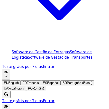
Software de Gestão de Entregas
Software de
Logística
Software de Gestão de Transportes
Teste grátis por 7 dias
Entrar
BR
EN
English
FR
Français
ES
Español
BR
Português (Brasil)
UA
Українська
RO
Română
Teste grátis por 7 dias
Entrar
BR