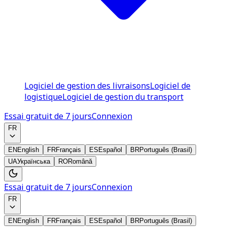
Logiciel de gestion des livraisons
Logiciel de
logistique
Logiciel de gestion du transport
Essai gratuit de 7 jours
Connexion
FR
EN
English
FR
Français
ES
Español
BR
Português (Brasil)
UA
Українська
RO
Română
Essai gratuit de 7 jours
Connexion
FR
EN
English
FR
Français
ES
Español
BR
Português (Brasil)