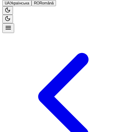
UA
Українська
RO
Română