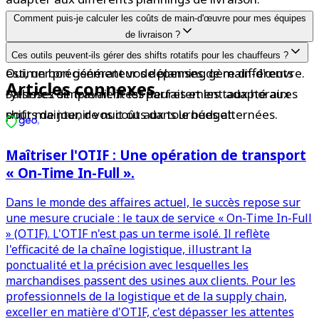
Comment puis-je calculer les coûts de main-d'œuvre pour mes équipes
de livraison ?
L'utilisation d'un calculateur de planning vous aide à 
Ces outils peuvent-ils gérer des shifts rotatifs pour les chauffeurs ?
estimer précisément vos dépenses de main-d'œuvre. 
Oui, un bon générateur de planning gère différents 
Articles connexes
Saisissez simplement les heures et les taux horaires 
rythmes de travail. Il est parfaitement adapté aux 
pour maintenir vos coûts dans le budget.
shifts de jour, de nuit ou aux tournées alternées.
Maîtriser l'OTIF : Une opération de transport
« On-Time In-Full ».
Dans le monde des affaires actuel, le succès repose sur
une mesure cruciale : le taux de service « On-Time In-Full
» (OTIF). L'OTIF n'est pas un terme isolé. Il reflète
l'efficacité de la chaîne logistique, illustrant la
ponctualité et la précision avec lesquelles les
marchandises passent des usines aux clients. Pour les
professionnels de la logistique et de la supply chain,
exceller en matière d'OTIF, c'est dépasser les attentes