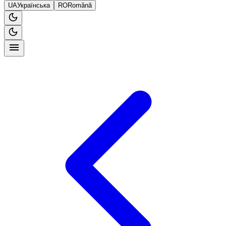
UA
Українська
RO
Română