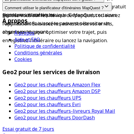
pour vous accompagner partout.
prend pas en charge le suivi des livraisons ni les 
Oui, le planificateur d'itinéraires MapQuest est gratuit 
Comment utiliser le planificateur d'itinéraires MapQuest ?
signatures numériques.
pour une utilisation basique. Cependant, certaines 
Rendez-vous sur le site web de MapQuest ou ouvrez 
À propos
fonctionnalités avancées peuvent nécessiter un 
l'application. Saisissez les adresses de vos arrêts, 
abonnement payant.
organisez-les pour optimiser votre trajet, puis 
À propos
Aide et FAQ
enregistrez l'itinéraire ou lancez la navigation.
Politique de confidentialité
Conditions générales
Cookies
Geo2 pour les services de livraison
Geo2 pour les chauffeurs Amazon Flex
Geo2 pour les chauffeurs Amazon DSP
Geo2 pour les chauffeurs UPS
Geo2 pour les chauffeurs Evri
Geo2 pour les chauffeurs-livreurs Royal Mail
Geo2 pour les chauffeurs DoorDash
Essai gratuit de 7 jours