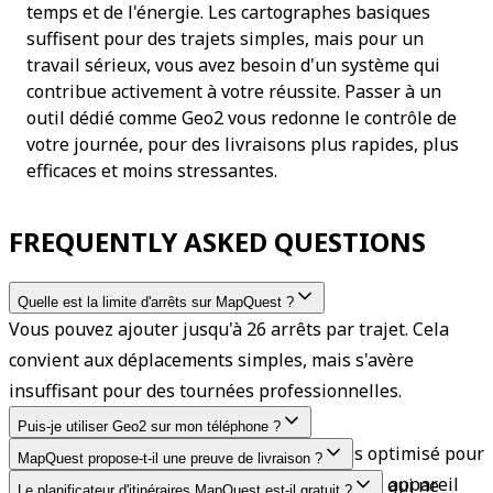
temps et de l'énergie. Les cartographes basiques 
suffisent pour des trajets simples, mais pour un 
travail sérieux, vous avez besoin d'un système qui 
contribue activement à votre réussite. Passer à un 
outil dédié comme Geo2 vous redonne le contrôle de 
votre journée, pour des livraisons plus rapides, plus 
efficaces et moins stressantes.
FREQUENTLY ASKED QUESTIONS
Quelle est la limite d'arrêts sur MapQuest ?
Vous pouvez ajouter jusqu'à 26 arrêts par trajet. Cela 
convient aux déplacements simples, mais s'avère 
insuffisant pour des tournées professionnelles.
Puis-je utiliser Geo2 sur mon téléphone ?
Oui, Geo2 est un planificateur d'itinéraires optimisé pour 
MapQuest propose-t-il une preuve de livraison ?
mobile qui fonctionne parfaitement sur votre appareil 
Non, il s'agit d'un outil de navigation basique qui ne 
Le planificateur d'itinéraires MapQuest est-il gratuit ?