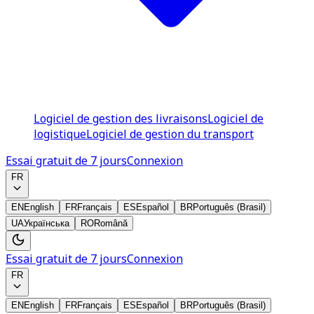
Logiciel de gestion des livraisons
Logiciel de
logistique
Logiciel de gestion du transport
Essai gratuit de 7 jours
Connexion
FR
EN
English
FR
Français
ES
Español
BR
Português (Brasil)
UA
Українська
RO
Română
Essai gratuit de 7 jours
Connexion
FR
EN
English
FR
Français
ES
Español
BR
Português (Brasil)